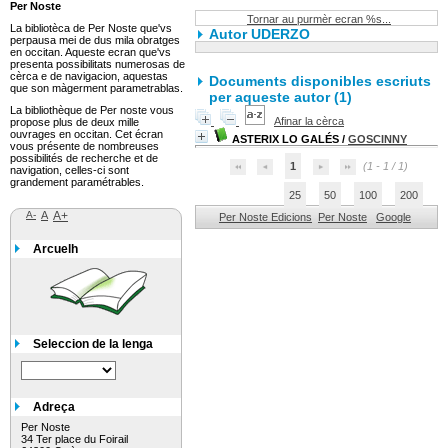
Per Noste
Tornar au purmèr ecran %s...
La bibliotèca de Per Noste que'vs
Autor UDERZO
perpausa mei de dus mila obratges
en occitan. Aqueste ecran que'vs
presenta possibilitats numerosas de
cèrca e de navigacion, aquestas
Documents disponibles escriuts
que son màgerment parametrablas.
per aqueste autor (
1
)
La bibliothèque de Per noste vous
Afinar la cèrca
propose plus de deux mille
ouvrages en occitan. Cet écran
ASTERIX LO GALÉS
/
GOSCINNY
vous présente de nombreuses
possibilités de recherche et de
1
(1 - 1 / 1)
navigation, celles-ci sont
grandement paramétrables.
25
50
100
200
A-
A
A+
Per Noste Edicions
Per Noste
Google
Arcuelh
Seleccion de la lenga
Adreça
Per Noste
34 Ter place du Foirail