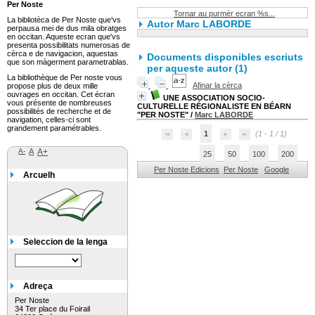
Per Noste
Tornar au purmèr ecran %s...
La bibliotèca de Per Noste que'vs
Autor Marc LABORDE
perpausa mei de dus mila obratges
en occitan. Aqueste ecran que'vs
presenta possibilitats numerosas de
cèrca e de navigacion, aquestas
Documents disponibles escriuts
que son màgerment parametrablas.
per aqueste autor (
1
)
La bibliothèque de Per noste vous
Afinar la cèrca
propose plus de deux mille
ouvrages en occitan. Cet écran
UNE ASSOCIATION SOCIO-
vous présente de nombreuses
CULTURELLE RÉGIONALISTE EN BÉARN
possibilités de recherche et de
"PER NOSTE"
/
Marc LABORDE
navigation, celles-ci sont
grandement paramétrables.
1
(1 - 1 / 1)
A-
A
A+
25
50
100
200
Per Noste Edicions
Per Noste
Google
Arcuelh
Seleccion de la lenga
Adreça
Per Noste
34 Ter place du Foirail