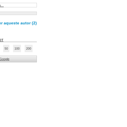
...
r aqueste autor (
2
)
OT
50
100
200
Google