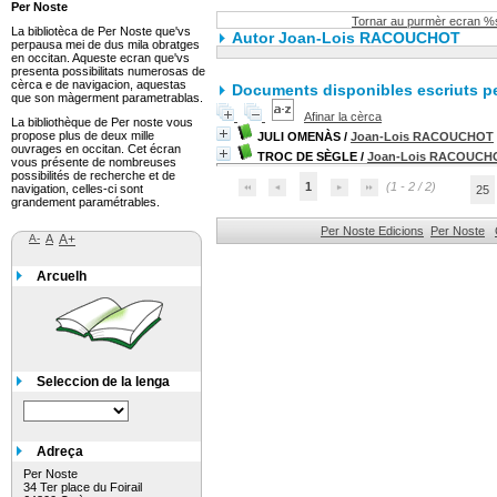
Per Noste
Tornar au purmèr ecran %s
La bibliotèca de Per Noste que'vs
Autor Joan-Lois RACOUCHOT
perpausa mei de dus mila obratges
en occitan. Aqueste ecran que'vs
presenta possibilitats numerosas de
cèrca e de navigacion, aquestas
Documents disponibles escriuts pe
que son màgerment parametrablas.
Afinar la cèrca
La bibliothèque de Per noste vous
propose plus de deux mille
JULI OMENÀS
/
Joan-Lois RACOUCHOT
ouvrages en occitan. Cet écran
TROC DE SÈGLE
/
Joan-Lois RACOUCH
vous présente de nombreuses
possibilités de recherche et de
1
(1 - 2 / 2)
navigation, celles-ci sont
25
grandement paramétrables.
Per Noste Edicions
Per Noste
A-
A
A+
Arcuelh
Seleccion de la lenga
Adreça
Per Noste
34 Ter place du Foirail