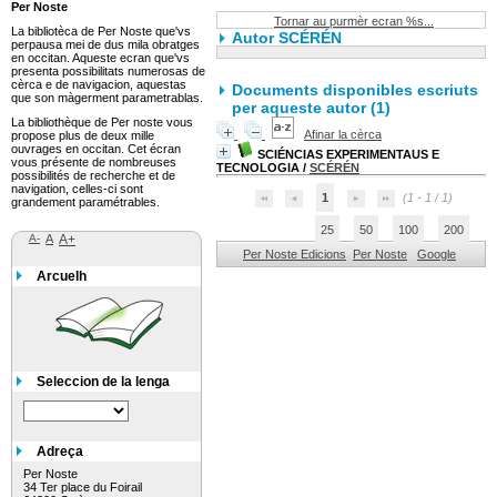
Per Noste
Tornar au purmèr ecran %s...
La bibliotèca de Per Noste que'vs
Autor SCÉRÉN
perpausa mei de dus mila obratges
en occitan. Aqueste ecran que'vs
presenta possibilitats numerosas de
cèrca e de navigacion, aquestas
Documents disponibles escriuts
que son màgerment parametrablas.
per aqueste autor (
1
)
La bibliothèque de Per noste vous
Afinar la cèrca
propose plus de deux mille
ouvrages en occitan. Cet écran
SCIÉNCIAS EXPERIMENTAUS E
vous présente de nombreuses
TECNOLOGIA
/
SCÉRÉN
possibilités de recherche et de
navigation, celles-ci sont
1
(1 - 1 / 1)
grandement paramétrables.
25
50
100
200
A-
A
A+
Per Noste Edicions
Per Noste
Google
Arcuelh
Seleccion de la lenga
Adreça
Per Noste
34 Ter place du Foirail