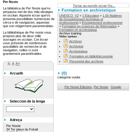
Per Noste
Tornar au purmèr ecran %s...
La bibliotèca de Per Noste que'vs
Formation en archivistique
perpausa mei de dus mila obratges
en occitan. Aqueste ecran que'vs
UNESCO_V2
>
1 Education
>
1.50 Matières
presenta possibilitats numerosas de
de l'enseignement technique et
cèrca e de navigacion, aquestas
professionnel
>
Enseignement professionnel
que son màgerment parametrablas.
>
Formation en sciences de l'information
>
Formation en archivistique
La bibliothèque de Per noste vous
Archive training
propose plus de deux mille
Véder tanben :
ouvrages en occitan. Cet écran
Archives
vous présente de nombreuses
Archiviste
possibilités de recherche et de
navigation, celles-ci sont
Archivistique
grandement paramétrables.
Formation en bibliothéconomie
Personnel des archives
A-
A
A+
(
0
)
Arcuelh
categoria vueita
Per Noste Edicions
Per Noste
Google
Seleccion de la lenga
Adreça
Per Noste
34 Ter place du Foirail