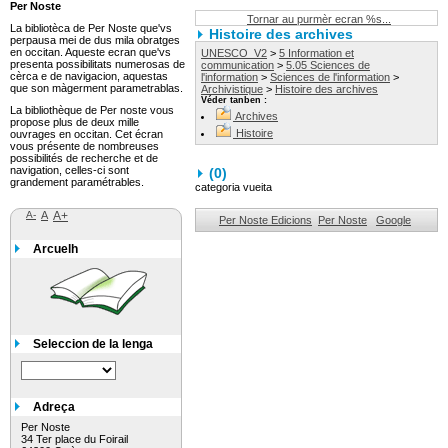
Per Noste
Tornar au purmèr ecran %s...
La bibliotèca de Per Noste que'vs
Histoire des archives
perpausa mei de dus mila obratges
en occitan. Aqueste ecran que'vs
UNESCO_V2
>
5 Information et
presenta possibilitats numerosas de
communication
>
5.05 Sciences de
cèrca e de navigacion, aquestas
l'information
>
Sciences de l'information
>
que son màgerment parametrablas.
Archivistique
>
Histoire des archives
Véder tanben :
La bibliothèque de Per noste vous
Archives
propose plus de deux mille
Histoire
ouvrages en occitan. Cet écran
vous présente de nombreuses
possibilités de recherche et de
navigation, celles-ci sont
(
0
)
grandement paramétrables.
categoria vueita
A-
A
A+
Per Noste Edicions
Per Noste
Google
Arcuelh
Seleccion de la lenga
Adreça
Per Noste
34 Ter place du Foirail