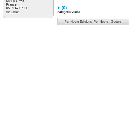
64300 Ortès
France
(
0
)
05.59.67.07.11
contacte
categoria vueita
Per Noste Edicions
Per Noste
Google