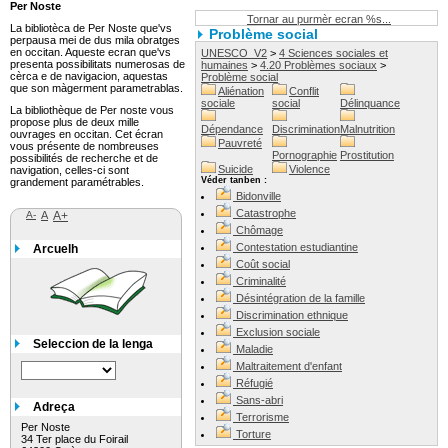
Per Noste
Tornar au purmèr ecran %s...
La bibliotèca de Per Noste que'vs
Problème social
perpausa mei de dus mila obratges
en occitan. Aqueste ecran que'vs
UNESCO_V2
>
4 Sciences sociales et
presenta possibilitats numerosas de
humaines
>
4.20 Problèmes sociaux
>
cèrca e de navigacion, aquestas
Problème social
que son màgerment parametrablas.
Aliénation
Conflit
sociale
social
Délinquance
La bibliothèque de Per noste vous
propose plus de deux mille
Dépendance
Discrimination
Malnutrition
ouvrages en occitan. Cet écran
Pauvreté
vous présente de nombreuses
Pornographie
Prostitution
possibilités de recherche et de
Suicide
Violence
navigation, celles-ci sont
Véder tanben :
grandement paramétrables.
Bidonville
Catastrophe
A-
A
A+
Chômage
Contestation estudiantine
Arcuelh
Coût social
Criminalité
Désintégration de la famille
Discrimination ethnique
Exclusion sociale
Seleccion de la lenga
Maladie
Maltraitement d'enfant
Réfugié
Sans-abri
Adreça
Terrorisme
Per Noste
Torture
34 Ter place du Foirail