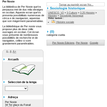
Per Noste
Tornar au purmèr ecran %s...
La bibliotèca de Per Noste que'vs
Sociologie historique
perpausa mei de dus mila obratges
en occitan. Aqueste ecran que'vs
UNESCO_V2
>
3 Culture
>
3.25 Histoire
>
presenta possibilitats numerosas de
Histoire
>
Sociologie historique
cèrca e de navigacion, aquestas
Véder tanben :
que son màgerment parametrablas.
Histoire sociale
La bibliothèque de Per noste vous
propose plus de deux mille
(
0
)
ouvrages en occitan. Cet écran
vous présente de nombreuses
categoria vueita
possibilités de recherche et de
navigation, celles-ci sont
Per Noste Edicions
Per Noste
Google
grandement paramétrables.
A-
A
A+
Arcuelh
Seleccion de la lenga
Adreça
Per Noste
34 Ter place du Foirail