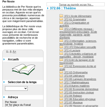
Per Noste
Tornar au purmèr ecran %s...
La bibliotèca de Per Noste que'vs
372.66 : Théâtre
perpausa mei de dus mila obratges
en occitan. Aqueste ecran que'vs
presenta possibilitats numerosas de
372 L'école élémentaire
cèrca e de navigacion, aquestas
372,61 Grammaire
que son màgerment parametrablas.
372.1 Organisation et
activités
La bibliothèque de Per noste vous
372.2 Différents niveaux :
propose plus de deux mille
enseignement préscolaire, école
ouvrages en occitan. Cet écran
maternelle, garderie, jardin
vous présente de nombreuses
d'enfants
possibilités de recherche et de
navigation, celles-ci sont
372.3 Information, sciences,
grandement paramétrables.
technologie, hygiène
372.372 Education sexuelle
372.4 Lecture
A-
A
A+
372.5 Activités créatrices et
manuelles : dessin, modelage
Arcuelh
372.6 Art du langage et de
l'expression
372.62 Expression écrite et
orale
372.63 Orthographe
372.64 Littérature
372.65 Langues étrangères
Seleccion de la lenga
372.7 Mathématiques
372.8 Autres matières
372.82 Economie domestique
372.83 Instruction civique
372.84 Religion
Adreça
372.86 Education physique
Per Noste
372.87 Musique
34 Ter place du Foirail
372.89 Histoire et géographie