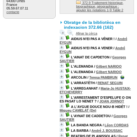
64300 Ortès
372.9 Traitement historique,
France
biographique, géographique :
05.59.67.07.11
ajouter les notations 1-9 Table 2
contacte
Obratge de la bibliotèca en
indexacion 372.66 (
162
)
Afinar la cèrca
AIDIUS N'EI PAS A VÉNER !
/
André
EYGUN
AIDIUS N'EI PAS A VENER
/
André
EYGUN
L'AINAT DE CAPDETON
/
Georges
SAUTIER
L'ALEMANDA
/
Gilbert NARIOO
L'ALEMANDA
/
Gilbert NARIOO
ARCOLIN
/
Teresa PAMBRUN
L'ARRASTÈTH
/
RENAT SEGUIN
L'ARREGANHAT
/
Maria-Jo HUSTAIX-
ETCHEVERRY
L'ARRESTAMENT D'ESPELUFE O ON
ES PASAT LO NENET ?
/
JOAN JORNOT
A L'AYGUE DOUCE NOU-B HIDÉT !
/
Miqueu CAMELAT (De)
L'AYNAT DE CADDETOU
/
Georges
SAUTIER
LA BANDA NEGRA
/
Léon CORDAS
LA BARBA
/
André J. BOUSSAC
BEATRIS DE PLANISSOLAS
/
Renat