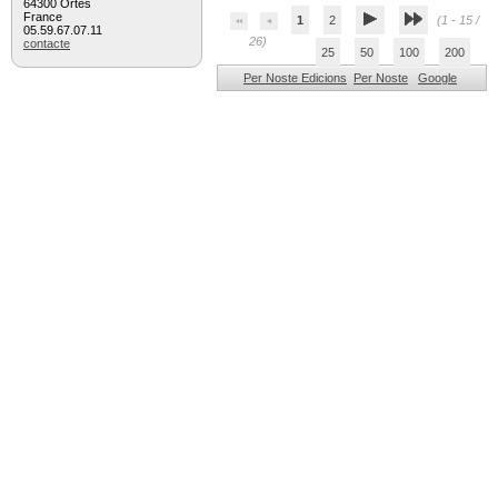
64300 Ortès
France
1
2
(1 - 15 /
05.59.67.07.11
26)
contacte
25
50
100
200
Per Noste Edicions
Per Noste
Google