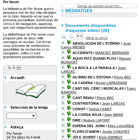
Per Noste
Tornar au purmèr ecran %s...
La bibliotèca de Per Noste que'vs
MESSATGES
perpausa mei de dus mila obratges
en occitan. Aqueste ecran que'vs
presenta possibilitats numerosas de
cèrca e de navigacion, aquestas
Documents disponibles
que son màgerment parametrablas.
d'aqueste editor (
26
)
La bibliothèque de Per noste vous
Afinar la cèrca
propose plus de deux mille
ouvrages en occitan. Cet écran
ABSOLUCION DE L'ETÈRNO
/
Juan
vous présente de nombreuses
Carlos MIESES
possibilités de recherche et de
ACCIDENTS
/
MANCIET BERNARD
navigation, celles-ci sont
grandement paramétrables.
AQUO RITZ QUAND PLOU
/
Ramon
BUSQUET
A-
A
A+
LA BOCA A LA PARAULA
/
Joan
LARZAC
AU BRIU DE L'ESTONA
/
Pierre BEC
Arcuelh
LA CADENA
/
Roger LAPASSADE
CANT DEL CÈRC I MUSICALAS
/
Franc
BARDOU
CANT REIAU
/
Pierre BEC
CONTRISTÒRIA
/
Joan LARZAC
Seleccion de la lenga
CONVIT
/
Terèsa CANET
LA CORDA ROJA
/
Alan WARD
DIRE
/
Robert LAFONT
ESPERA DEL JORN
/
Pèire LAGARDA
Adreça
FLORS D'AMOR
/
Josèp CHAUVET
Per Noste
34 Ter place du Foirail
JÒI E JOVENT
/
Enric ESPIEUT