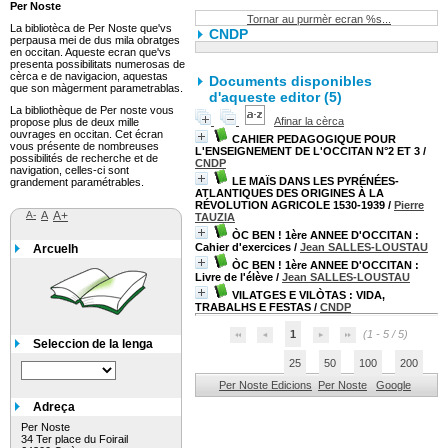
Per Noste
Tornar au purmèr ecran %s...
La bibliotèca de Per Noste que'vs
CNDP
perpausa mei de dus mila obratges
en occitan. Aqueste ecran que'vs
presenta possibilitats numerosas de
cèrca e de navigacion, aquestas
Documents disponibles
que son màgerment parametrablas.
d'aqueste editor (
5
)
La bibliothèque de Per noste vous
Afinar la cèrca
propose plus de deux mille
ouvrages en occitan. Cet écran
CAHIER PEDAGOGIQUE POUR
vous présente de nombreuses
L'ENSEIGNEMENT DE L'OCCITAN N°2 ET 3
/
possibilités de recherche et de
CNDP
navigation, celles-ci sont
LE MAÏS DANS LES PYRÉNÉES-
grandement paramétrables.
ATLANTIQUES DES ORIGINES À LA
RÉVOLUTION AGRICOLE 1530-1939
/
Pierre
A-
A
A+
TAUZIA
ÒC BEN ! 1ère ANNEE D'OCCITAN :
Cahier d'exercices
/
Jean SALLES-LOUSTAU
Arcuelh
ÒC BEN ! 1ère ANNEE D'OCCITAN :
Livre de l'élève
/
Jean SALLES-LOUSTAU
VILATGES E VILÒTAS : VIDA,
TRABALHS E FESTAS
/
CNDP
1
(1 - 5 / 5)
Seleccion de la lenga
25
50
100
200
Per Noste Edicions
Per Noste
Google
Adreça
Per Noste
34 Ter place du Foirail