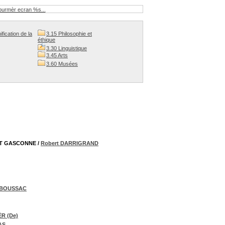
purmèr ecran %s...
ification de la
3.15 Philosophie et
éthique
3.30 Linguistique
3.45 Arts
3.60 Musées
ET GASCONNE
/
Robert DARRIGRAND
 BOUSSAC
R (De)
AS