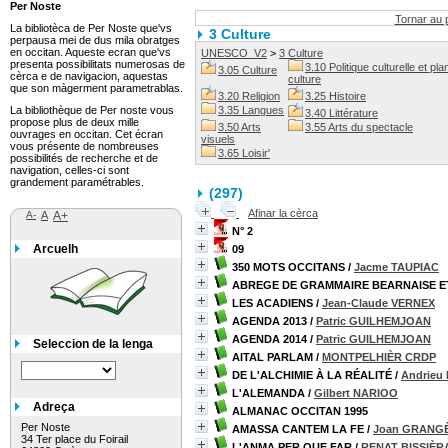
Per Noste
Tornar au 
La bibliotèca de Per Noste que'vs
3 Culture
perpausa mei de dus mila obratges
en occitan. Aqueste ecran que'vs
UNESCO_V2
>
3 Culture
presenta possibilitats numerosas de
3.10 Politique culturelle et plan
3.05 Culture
cèrca e de navigacion, aquestas
culture
que son màgerment parametrablas.
3.20 Religion
3.25 Histoire
La bibliothèque de Per noste vous
3.35 Langues
3.40 Littérature
propose plus de deux mille
3.50 Arts
3.55 Arts du spectacle
ouvrages en occitan. Cet écran
visuels
vous présente de nombreuses
3.65 Loisir'
possibilités de recherche et de
navigation, celles-ci sont
grandement paramétrables.
(
297
)
Afinar la cèrca
A-
A
A+
N° 2
Arcuelh
09
350 MOTS OCCITANS
/
Jacme TAUPIAC
ABREGE DE GRAMMAIRE BEARNAISE 
LES ACADIENS
/
Jean-Claude VERNEX
AGENDA 2013
/
Patric GUILHEMJOAN
AGENDA 2014
/
Patric GUILHEMJOAN
Seleccion de la lenga
AITAL PARLAM
/
MONTPELHIÈR CRDP
DE L'ALCHIMIE À LA RÉALITÉ
/
Andrieu
L'ALEMANDA
/
Gilbert NARIOO
Adreça
ALMANAC OCCITAN 1995
Per Noste
AMASSA CANTEM LA FE
/
Joan GRANGÈ
34 Ter place du Foirail
L'ANMA PER QUE FAR
/
RENAT BISSIÈR