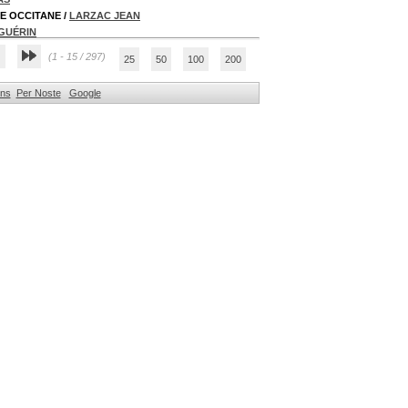
SE OCCITANE
/
LARZAC JEAN
 GUÉRIN
(1 - 15 / 297)
25
50
100
200
ons
Per Noste
Google