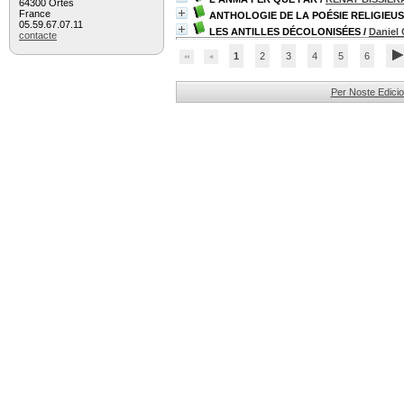
64300 Ortès
France
ANTHOLOGIE DE LA POÉSIE RELIGIEU
05.59.67.07.11
LES ANTILLES DÉCOLONISÉES
/
Daniel
contacte
1
2
3
4
5
6
Per Noste Edici