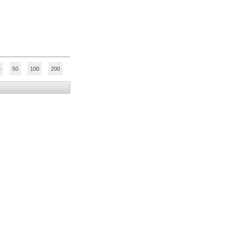
5
50
100
200