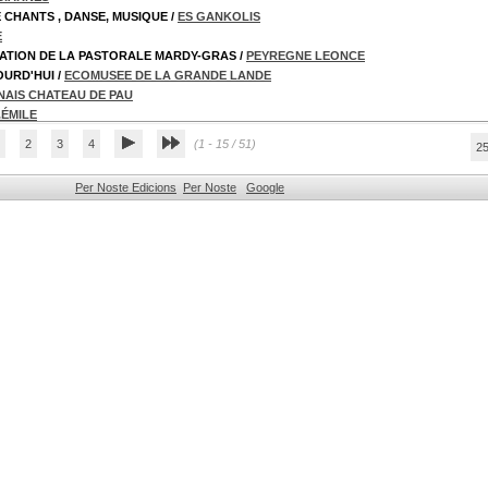
 CHANTS , DANSE, MUSIQUE
/
ES GANKOLIS
E
ATION DE LA PASTORALE MARDY-GRAS
/
PEYREGNE LEONCE
OURD'HUI
/
ECOMUSEE DE LA GRANDE LANDE
AIS CHATEAU DE PAU
.ÉMILE
2
3
4
(1 - 15 / 51)
2
Per Noste Edicions
Per Noste
Google