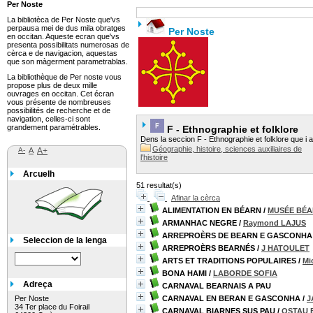
Per Noste
La bibliotèca de Per Noste que'vs
perpausa mei de dus mila obratges
Per Noste
en occitan. Aqueste ecran que'vs
presenta possibilitats numerosas de
cèrca e de navigacion, aquestas
que son màgerment parametrablas.
La bibliothèque de Per noste vous
propose plus de deux mille
ouvrages en occitan. Cet écran
vous présente de nombreuses
possibilités de recherche et de
navigation, celles-ci sont
grandement paramétrables.
F - Ethnographie et folklore
Dens la seccion F - Ethnographie et folklore que i a 
Géographie, histoire, sciences auxiliaires de
A-
A
A+
l'histoire
Arcuelh
51 resultat(s)
Afinar la cèrca
ALIMENTATION EN BÉARN
/
MUSÉE BÉA
ARMANHAC NEGRE
/
Raymond LAJUS
ARREPROÈRS DE BEARN E GASCONHA
Seleccion de la lenga
ARREPROÈRS BEARNÉS
/
J HATOULET
ARTS ET TRADITIONS POPULAIRES
/
Mi
BONA HAMI
/
LABORDE SOFIA
Adreça
CARNAVAL BEARNAIS A PAU
Per Noste
CARNAVAL EN BERAN E GASCONHA
/
J
34 Ter place du Foirail
CARNAVAL BIARNES SUS PAU
/
OSTAU 