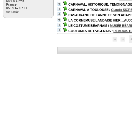
64300 Ortès
France
CARNAVAL, HISTORIQUE, TEMOIGNAGE
05.59.67.07.11
CARNAVAL A TOULOUSE
/
Claude SICR
contacte
CASAURANG DE LANNE ET SON ADAPT
LA CORNEMUSE LANDAISE HIER ...AUJ
LE COSTUME BÉARNAIS
/
MUSÉE BÉARN
COUTUMES DE L'AGENAIS
/
RÉBOUIS H
1