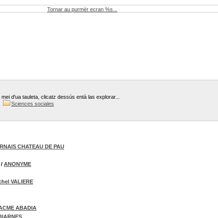
Tornar au purmèr ecran %s...
mei d'ua tauleta, clicatz dessús entà las explorar...
Sciences sociales
RNAIS CHATEAU DE PAU
/
ANONYME
chel VALIERE
ACME ABADIA
BIARNES