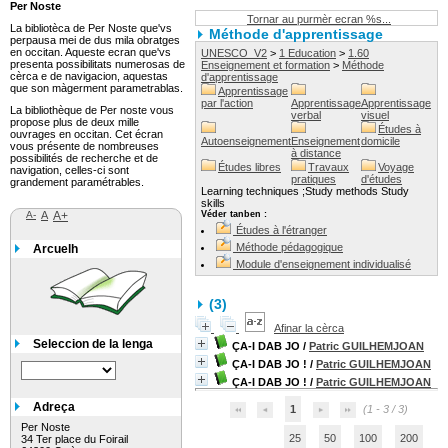
Per Noste
Tornar au purmèr ecran %s...
La bibliotèca de Per Noste que'vs
Méthode d'apprentissage
perpausa mei de dus mila obratges
en occitan. Aqueste ecran que'vs
UNESCO_V2
>
1 Education
>
1.60
presenta possibilitats numerosas de
Enseignement et formation
>
Méthode
cèrca e de navigacion, aquestas
d'apprentissage
que son màgerment parametrablas.
Apprentissage
par l'action
Apprentissage
Apprentissage
La bibliothèque de Per noste vous
verbal
visuel
propose plus de deux mille
Études à
ouvrages en occitan. Cet écran
Autoenseignement
Enseignement
domicile
vous présente de nombreuses
à distance
possibilités de recherche et de
Études libres
Travaux
Voyage
navigation, celles-ci sont
pratiques
d'études
grandement paramétrables.
Learning techniques ;Study methods Study
skills
A-
A
A+
Véder tanben :
Études à l'étranger
Méthode pédagogique
Arcuelh
Module d'enseignement individualisé
(
3
)
Afinar la cèrca
Seleccion de la lenga
ÇA-I DAB JO
/
Patric GUILHEMJOAN
ÇA-I DAB JO !
/
Patric GUILHEMJOAN
ÇA-I DAB JO !
/
Patric GUILHEMJOAN
Adreça
1
(1 - 3 / 3)
Per Noste
25
50
100
200
34 Ter place du Foirail