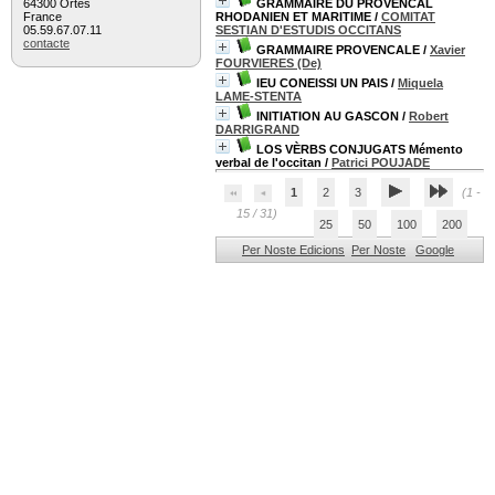
64300 Ortès
GRAMMAIRE DU PROVENCAL
France
RHODANIEN ET MARITIME
/
COMITAT
05.59.67.07.11
SESTIAN D'ESTUDIS OCCITANS
contacte
GRAMMAIRE PROVENCALE
/
Xavier
FOURVIERES (De)
IEU CONEISSI UN PAIS
/
Miquela
LAME-STENTA
INITIATION AU GASCON
/
Robert
DARRIGRAND
LOS VÈRBS CONJUGATS Mémento
verbal de l'occitan
/
Patrici POUJADE
1
2
3
(1 -
15 / 31)
25
50
100
200
Per Noste Edicions
Per Noste
Google