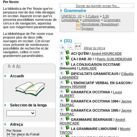
Per Noste
Tornar au purmèr ecran %s...
La bibliotèca de Per Noste que'vs
Grammaire
perpausa mei de dus mila obratges
en occitan. Aqueste ecran que'vs
UNESCO_V2
>
3 Culture
>
3.30
presenta possibilitats numerosas de
Linguistique
>
Linguistique
>
Grammaire
cèrca e de navigacion, aquestas
Morphologie (linguistique)
que son màgerment parametrablas.
Syntaxe
La bibliothèque de Per noste vous
propose plus de deux mille
(
31
)
ouvrages en occitan. Cet écran
vous présente de nombreuses
Afinar la cèrca
possibilités de recherche et de
navigation, celles-ci sont
ACI QU'ÈM
/
André HOURCADE
grandement paramétrables.
ÇA-I DAB JO !
/
Patric GUILHEMJOAN
LA CONJUGAISON OCCITANE
A-
A
A+
(limousin)
/
LAVALADE
DIFICULTATS GRAMATICAUS
/
Clàudia
Arcuelh
LABANDÉS
L'ENONCIATIF VERBAL EN GASCON
/
Jeremy HIGHAM
GRAMATICA OCCITANA
/
Louis
ALIBERT
GRAMATICA OCCITANA 1994
/
Jacme
Seleccion de la lenga
TAUPIAC
GRAMATICA OCCITANA 1995
/
Jacme
TAUPIAC
GRAMMAIRE BEARNAISE
/
André
HOURCADE
Adreça
LA GRAMMAIRE LIMOUSINE
/
Micehl
Per Noste
TINTOU
34 Ter place du Foirail