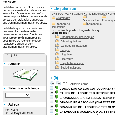
Per Noste
La bibliotèca de Per Noste que'vs
Linguistique
perpausa mei de dus mila obratges
en occitan. Aqueste ecran que'vs
UNESCO_V2
>
3 Culture
>
3.30 Linguistique
>
Ling
presenta possibilitats numerosas de
Grammaire
cèrca e de navigacion, aquestas
Orthographe
Phonétiqu
que son màgerment parametrablas.
Recherche
Sémantique
linguistique
La bibliothèque de Per noste vous
Descriptive linguistics Linguistic theory
propose plus de deux mille
Véder tanben :
ouvrages en occitan. Cet écran
Enseignement des langues
vous présente de nombreuses
possibilités de recherche et de
Ethnolinguistique
navigation, celles-ci sont
Langage d'indexation
grandement paramétrables.
Langue
Linguiste
A-
A
A+
Littérature
Psycholinguistique
Arcuelh
Sociolinguistique
(
9
)
Afinar la cèrca
Seleccion de la lenga
L'ASOU LOU CA LOU GAT LOU HASA
/
CAHIER DE LANGUE ET D'HISTOIRE BÉ
CRONICAS SOBRE LA LENGA
/
Reinat
GRAMMAIRE GASCONNE (DIALECTE DE 
Adreça
GRAMMAIRE DE LANGUE D'OC ET GL
Per Noste
LA LANGUE D'OC/LENGA D'ÒC T1 : E
34 Ter place du Foirail