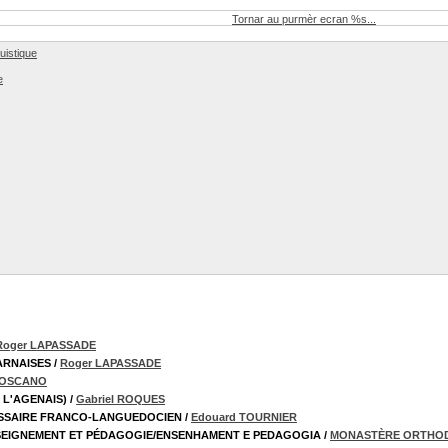
Tornar au purmèr ecran %s...
uistique
e
Roger LAPASSADE
ARNAISES
/
Roger LAPASSADE
 TOSCANO
L'AGENAIS)
/
Gabriel ROQUES
OSSAIRE FRANCO-LANGUEDOCIEN
/
Edouard TOURNIER
NSEIGNEMENT ET PÉDAGOGIE/ENSENHAMENT E PEDAGOGIA
/
MONASTÈRE ORTHODO