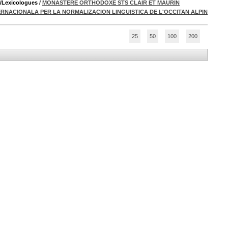
/Lexicologues
/
MONASTÈRE ORTHODOXE STS CLAIR ET MAURIN
ERNACIONALA PER LA NORMALIZACION LINGUISTICA DE L'OCCITAN ALPIN
25
50
100
200