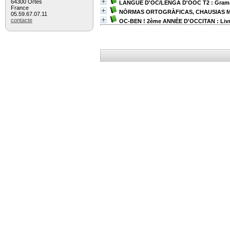
64300 Ortès
LANGUE D'OC/LENGA D'OÒC T2 : Gramari
France
NÒRMAS ORTOGRÀFICAS, CHAUSIAS M
05.59.67.07.11
contacte
OC-BEN ! 2ème ANNÉE D'OCCITAN : Livre