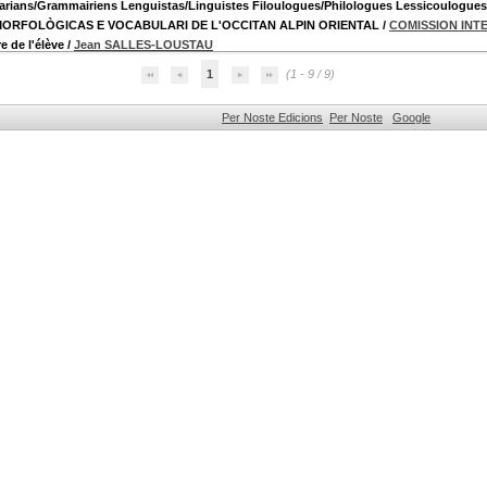
ans/Grammairiens Lenguistas/Linguistes Filoulogues/Philologues Lessicoulogues
ORFOLÒGICAS E VOCABULARI DE L'OCCITAN ALPIN ORIENTAL
/
COMISSION INT
 de l'élève
/
Jean SALLES-LOUSTAU
1
(1 - 9 / 9)
Per Noste Edicions
Per Noste
Google